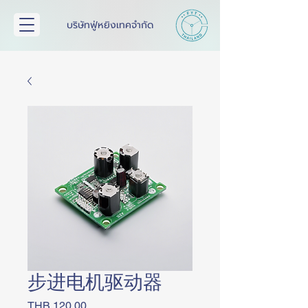
บริษัทฟู่หยิงเทคจำกัด
步进电机驱动器
價
THB 120.00