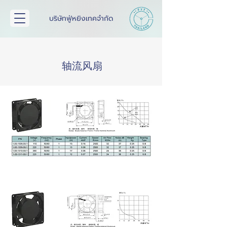
บริษัทฟู่หยิงเทคจำกัด
轴流风扇