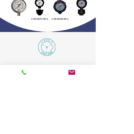
Fu Ying Tech Co., Ltd
© 2024 by Fu Ying Tech Co., Ltd
CONTACT
511/67 Srinarin Rd., Suanluang,
Suanluang, Bangkok 10250
+66 2 187 3751
Hotline : +66 86 837 1118